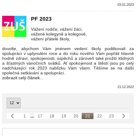
03.01.2023
PF 2023
Vážení rodiče, vážení žáci,
vážené kolegyně a kolegové,
vážení přátelé školy,
dovolte, abychom Vám jménem vedení školy poděkovali za
spolupráci v uplynulém roce a do roku nového Vám popřáli hlavně
hodně zdraví, spokojenosti, úspěchů a zároveň také prožití klidných
a šťastných vánočních svátků. Ať spokojenost a štěstí jsou po celý
nadcházející rok 2023 nablízku Vám všem. Těšíme se na další
společná setkávání a spolupráci.
zobrazit celý článek...
21.12.2022
1
...
17
18
19
20
21
22
23