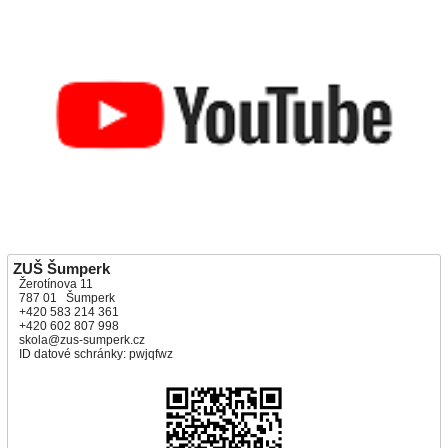
ZUŠ Šumperk
Žerotínova 11
787 01 Šumperk
+420 583 214 361
+420 602 807 998
skola@zus-sumperk.cz
ID datové schránky: pwjqfwz