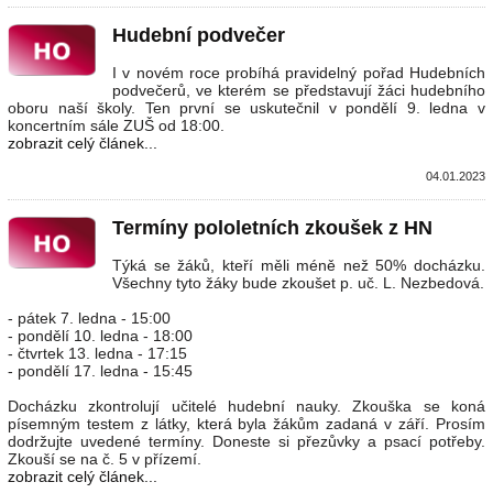
Hudební podvečer
I v novém roce probíhá pravidelný pořad Hudebních
podvečerů, ve kterém se představují žáci hudebního
oboru naší školy. Ten první se uskutečnil v pondělí 9. ledna v
koncertním sále ZUŠ od 18:00.
zobrazit celý článek...
04.01.2023
Termíny pololetních zkoušek z HN
Týká se žáků, kteří měli méně než 50% docházku.
Všechny tyto žáky bude zkoušet p. uč. L. Nezbedová.
- pátek 7. ledna - 15:00
- pondělí 10. ledna - 18:00
- čtvrtek 13. ledna - 17:15
- pondělí 17. ledna - 15:45
Docházku zkontrolují učitelé hudební nauky. Zkouška se koná
písemným testem z látky, která byla žákům zadaná v září. Prosím
dodržujte uvedené termíny. Doneste si přezůvky a psací potřeby.
Zkouší se na č. 5 v přízemí.
zobrazit celý článek...