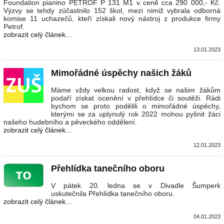
Foundation pianino PETROF P 131 M1 v ceně cca 290 000,- Kč.
Výzvy se tehdy zúčastnilo 152 škol, mezi nimiž vybrala odborná
komise 11 uchazečů, kteří získali nový nástroj z produkce firmy
Petrof.
zobrazit celý článek...
13.01.2023
Mimořádné úspěchy našich žáků
Máme vždy velkou radost, když se našim žákům
podaří získat ocenění v přehlídce či soutěži. Rádi
bychom se proto podělili o mimořádné úspěchy,
kterými se za uplynulý rok 2022 mohou pyšnit žáci
našeho hudebního a pěveckého oddělení.
zobrazit celý článek...
12.01.2023
Přehlídka tanečního oboru
V pátek 20. ledna se v Divadle Šumperk
uskutečnila Přehlídka tanečního oboru.
zobrazit celý článek...
04.01.2023