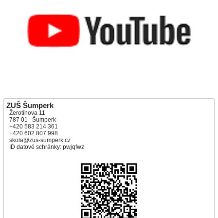
ZUŠ Šumperk
Žerotínova 11
787 01 Šumperk
+420 583 214 361
+420 602 807 998
skola@zus-sumperk.cz
ID datové schránky: pwjqfwz