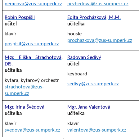
nemcova@zus-sumperk.cz
nezbedova@zus-sumperk.cz
Robin Pospíšil
Edita Procházková, M.M.
učitel
učitelka
klavír
housle
prochazkova@zus-sumperk.cz
pospisil@zus-sumperk.cz
Mgr. Eliška Strachotová,
Radovan Šedivý
DiS.
učitel
učitelka
keyboard
kytara, kytarový orchestr
sedivy@zus-sumperk.cz
strachotova@zus-
sumperk.cz
Mgr. Irina Švédová
Mgr. Jana Valentová
učitelka
učitelka
klavír
klavír
svedova@zus-sumperk.cz
valentova@zus-sumperk.cz