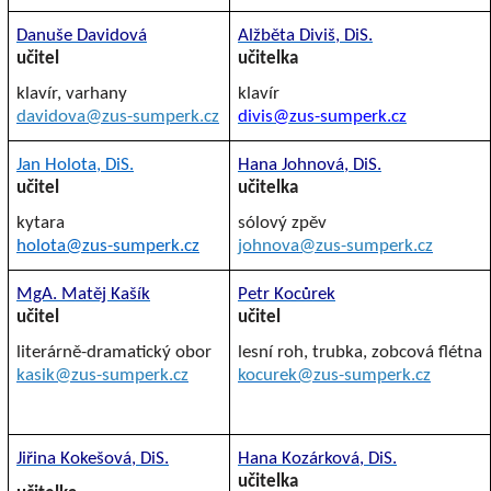
Danuše Davidová
Alžběta Diviš, DiS.
učitel
učitelka
klavír, varhany
klavír
davidova@zus-sumperk.cz
divis@zus-sumperk.cz
Jan Holota, DiS.
Hana Johnová, DiS.
učitel
učitelka
kytara
sólový zpěv
holota@zus-sumperk.cz
johnova@zus-sumperk.cz
MgA. Matěj Kašík
Petr Kocůrek
učitel
učitel
literárně-dramatický obor
lesní roh, trubka, zobcová flétna
kasik@zus-sumperk.cz
kocurek@zus-sumperk.cz
Jiřina Kokešová, DiS.
Hana Kozárková, DiS.
učitelka