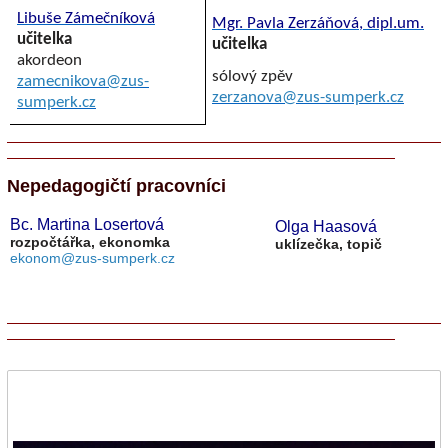
Libuše Zámečníková
Mgr. Pavla Zerzáňová, dipl.um.
učitelka
učitelka
akordeon
sólový zpěv
zamecnikova@zus-
zerzanova@zus-sumperk.cz
sumperk.cz
Nepedagogičtí pracovníci
Bc. Martina Losertová
Olga Haasová
rozpočtářka, ekonomka
uklízečka, topič
ekonom@zus-sumperk.cz