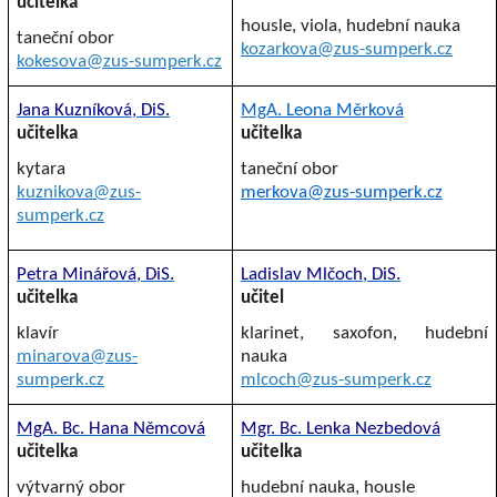
učitelka
housle, viola, hudební nauka
taneční obor
kozarkova@zus-sumperk.cz
kokesova@zus-sumperk.cz
Jana Kuzníková, DiS.
MgA. Leona Měrková
učitelka
učitelka
kytara
taneční obor
kuznikova@zus-
merkova@zus-sumperk.cz
sumperk.cz
Petra Minářová, DiS.
Ladislav Mlčoch, DiS.
učitelka
učitel
klavír
klarinet, saxofon, hudební
minarova@zus-
nauka
sumperk.cz
mlcoch@zus-sumperk.cz
MgA. Bc. Hana Němcová
Mgr. Bc. Lenka Nezbedová
učitelka
učitelka
výtvarný obor
hudební nauka, housle