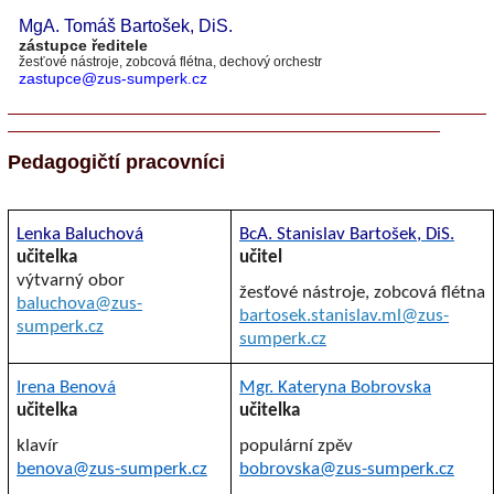
MgA. Tomáš Bartošek
, DiS.
zástupce ředitele
žesťové nástroje
, zobcová flétna, dechový orchestr
zastupce@zus-sumperk.cz
Pedagogičtí pracovníci
Lenka Baluchová
BcA. Stanislav Bartošek
, DiS.
učitelka
učitel
výtvarný obor
žesťové nástroje, zobcová flétna
baluchova@zus-
bartosek.stanislav.ml@zus-
sumperk.cz
sumperk.cz
Irena Benová
Mgr. Kateryna Bobrovska
učitelka
učitelka
klavír
populární zpěv
benova@zus-sumperk.cz
bobrovska@zus-sumperk.cz