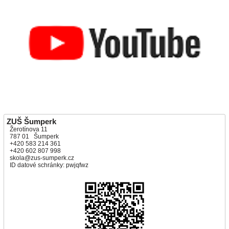
ZUŠ Šumperk
Žerotínova 11
787 01 Šumperk
+420 583 214 361
+420 602 807 998
skola@zus-sumperk.cz
ID datové schránky: pwjqfwz