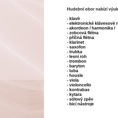
Hudební obor nabízí výuk
-
klavír
-
elektronické klávesové 
-
akordeon / harmonika /
-
zobcová flétna
-
příčná flétna
-
klarinet
-
saxofon
-
trubka
-
lesní roh
-
trombon
-
baryton
-
tuba
-
housle
-
viola
-
violoncello
-
kontrabas
-
kytara
-
sólový zpěv
-
bicí nástroje