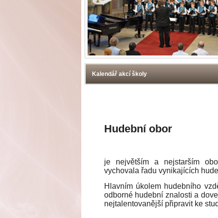
Kalendář akcí školy
Hudební obor
je největším a nejstarším ob
vychovala řadu vynikajících hud
Hlavním úkolem hudebního vzděl
odborné hudební znalosti a doved
nejtalentovanější připravit ke stu