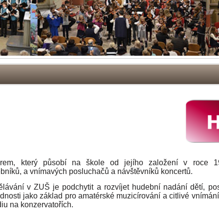
orem, který působí na škole od jejího založení v roce 1
ebníků, a vnímavých posluchačů a návštěvníků koncertů.
ávání v ZUŠ je podchytit a rozvíjet hudební nadání dětí, pos
nosti jako základ pro amatérské muzicírování a citlivé vnímání
diu na konzervatořích.