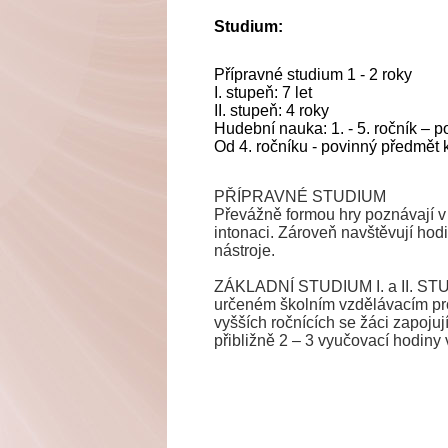
Studium:
Přípravné studium 1 - 2 roky
I. stupeň: 7 let
II. stupeň: 4 roky
Hudební nauka: 1. - 5. ročník – 
Od 4. ročníku - povinný předmět 
PŘÍPRAVNÉ STUDIUM
Převážně formou hry poznávají v 
intonaci. Zároveň navštěvují hod
nástroje.
ZÁKLADNÍ STUDIUM I. a II. STUP
určeném školním vzdělávacím pro
vyšších ročnících se žáci zapoju
přibližně 2 – 3 vyučovací hodiny 