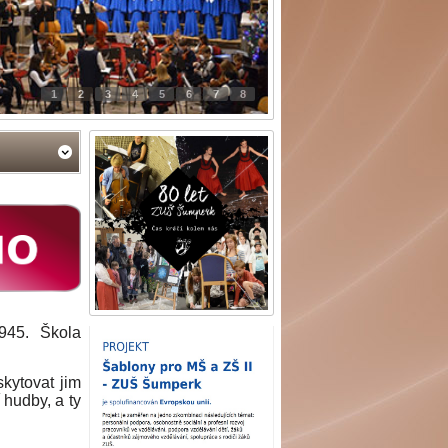
1
2
3
4
5
6
7
8
945. Škola
kytovat jim
 hudby, a ty