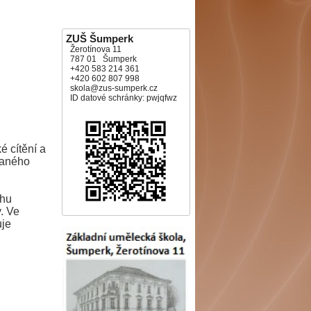
ZUŠ Šumperk
Žerotínova 11
787 01 Šumperk
+420 583 214 361
+420 602 807 998
skola@zus-sumperk.cz
ID datové schránky: pwjqfwz
é cítění a
 daného
ahu
. Ve
uje