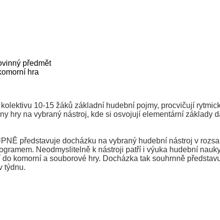
povinný předmět
komorní hra
kolektivu 10-15 žáků základní hudební pojmy, procvičují rytmick
iny hry na vybraný nástroj, kde si osvojují elementární základy
NĚ představuje docházku na vybraný hudební nástroj v rozs
gramem. Neodmyslitelně k nástroji patří i výuka hudební nauky
jí do komorní a souborové hry. Docházka tak souhrnně představ
v týdnu.