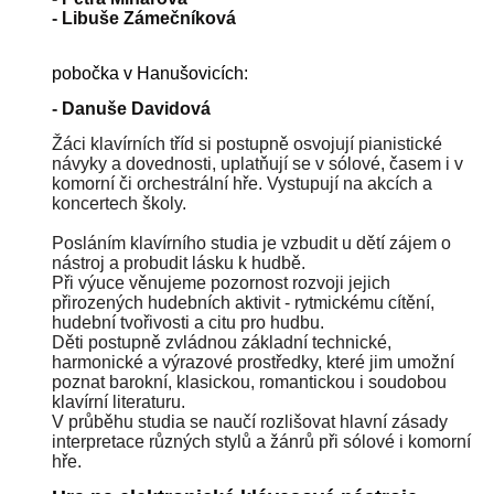
-
Libuše Zámečníková
pobočka v Hanušovicích:
-
Danuše Davidová
Žáci klavírních tříd si postupně osvojují pianistické
návyky a dovednosti, uplatňují se v sólové, časem i v
komorní či orchestrální hře. Vystupují na akcích a
koncertech školy.
Posláním klavírního studia je vzbudit u dětí zájem o
nástroj a probudit lásku k hudbě.
Při výuce věnujeme pozornost rozvoji jejich
přirozených hudebních aktivit - rytmickému cítění,
hudební tvořivosti a citu pro hudbu.
Děti postupně zvládnou základní technické,
harmonické a výrazové prostředky, které jim umožní
poznat barokní, klasickou, romantickou i soudobou
klavírní literaturu.
V průběhu studia se naučí rozlišovat hlavní zásady
interpretace různých stylů a žánrů při sólové i komorní
hře.