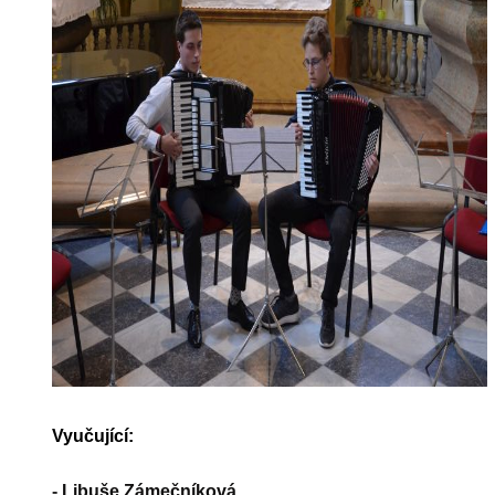
Vyučující:
-
Libuše Zámečníková