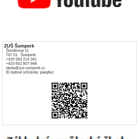
ZUŠ Šumperk
Žerotínova 11
787 01 Šumperk
+420 583 214 361
+420 602 807 998
skola@zus-sumperk.cz
ID datové schránky: pwjqfwz