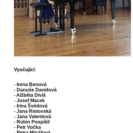
Vyučující:
-
Irena Benová
-
Danuše Davidová
-
Alžběta Diviš
-
Josef Macek
-
Irina Švédová
-
Jana Ristovská
-
Jana Valentová
-
Robin Pospíšil
-
Petr Vočka
-
Petra Minářová