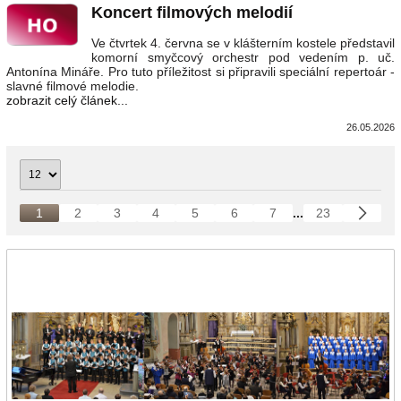
Koncert filmových melodií
Ve čtvrtek 4. června se v klášterním kostele představil
komorní smyčcový orchestr pod vedením p. uč.
Antonína Mináře. Pro tuto příležitost si připravili speciální repertoár -
slavné filmové melodie.
zobrazit celý článek...
26.05.2026
1
2
3
4
5
6
7
...
23