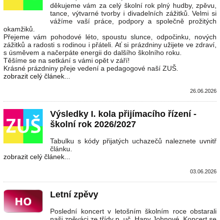
děkujeme vám za celý školní rok plný hudby, zpěvu,
tance, výtvarné tvorby i divadelních zážitků. Velmi si
vážíme vaší práce, podpory a společně prožitých
okamžiků.
Přejeme vám pohodové léto, spoustu slunce, odpočinku, nových
zážitků a radosti s rodinou i přáteli. Ať si prázdniny užijete ve zdraví,
s úsměvem a načerpáte energii do dalšího školního roku.
Těšíme se na setkání s vámi opět v září!
Krásné prázdniny přeje vedení a pedagogové naší ZUŠ.
zobrazit celý článek...
26.06.2026
Výsledky I. kola přijímacího řízení -
školní rok 2026/2027
Tabulku s kódy přijatých uchazečů naleznete uvnitř
článku.
zobrazit celý článek...
03.06.2026
Letní zpěvy
Poslední koncert v letošním školním roce obstarali
naši zpěváci ze třídy p. uč. Hany Johnové. Koncert se