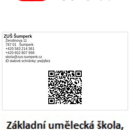
ZUŠ Šumperk
Žerotínova 11
787 01 Šumperk
+420 583 214 361
+420 602 807 998
skola@zus-sumperk.cz
ID datové schránky: pwjqfwz