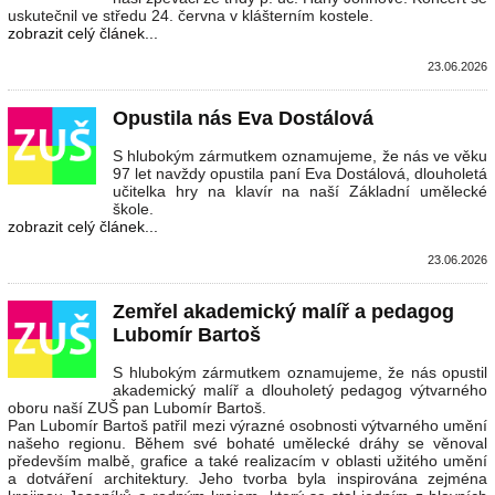
uskutečnil ve středu 24. června v klášterním kostele.
zobrazit celý článek...
23.06.2026
Opustila nás Eva Dostálová
S hlubokým zármutkem oznamujeme, že nás ve věku
97 let navždy opustila paní Eva Dostálová, dlouholetá
učitelka hry na klavír na naší Základní umělecké
škole.
zobrazit celý článek...
23.06.2026
Zemřel akademický malíř a pedagog
Lubomír Bartoš
S hlubokým zármutkem oznamujeme, že nás opustil
akademický malíř a dlouholetý pedagog výtvarného
oboru naší ZUŠ pan Lubomír Bartoš.
Pan Lubomír Bartoš patřil mezi výrazné osobnosti výtvarného umění
našeho regionu. Během své bohaté umělecké dráhy se věnoval
především malbě, grafice a také realizacím v oblasti užitého umění
a dotváření architektury. Jeho tvorba byla inspirována zejména