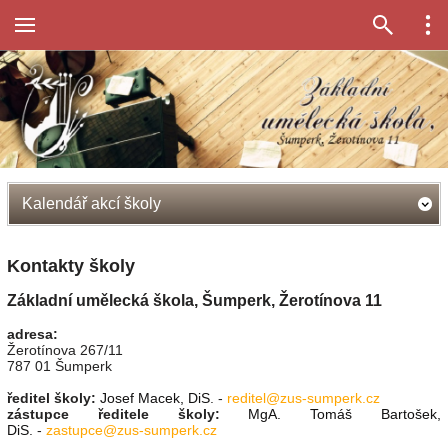
Kalendář akcí školy
Kontakty školy
Základní umělecká škola, Šumperk, Žerotínova 11
adresa:
Žerotínova 267/11
787 01 Šumperk
ředitel školy:
Josef Macek, DiS
. -
reditel@zus-sumperk.cz
zástupce ředitele školy:
MgA. Tomáš Bartošek,
DiS
. -
zastupce@zus-sumperk.cz