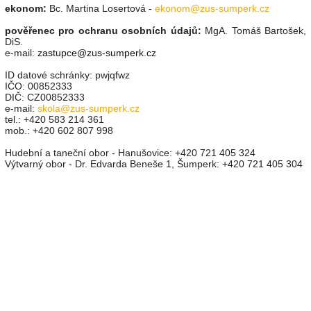
ekonom:
Bc. Martina Losertová -
ekonom@zus-sumperk.cz
pověřenec pro ochranu osobních údajů:
MgA. Tomáš Bartošek,
DiS.
e-mail:
zastupce@zus-sumperk.cz
ID datové schránky: pwjqfwz
IČO: 00852333
DIČ: CZ00852333
e-mail:
skola@zus-sumperk.cz
tel.: +420 583 214 361
mob.: +420 602 807 998
Hudební a taneční obor - Hanušovice: +420 721 405 324
Výtvarný obor - Dr. Edvarda Beneše 1, Šumperk: +420 721 405 304