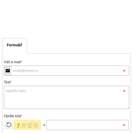
Formulář
Váš e-mail
*
Text
*
Opište kód
*
»