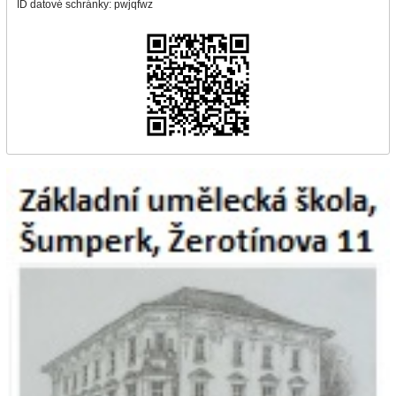
ID datové schránky: pwjqfwz