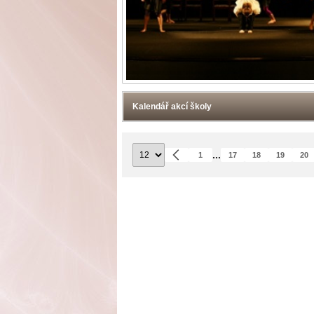
Kalendář akcí školy
...
1
17
18
19
20