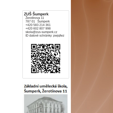
ZUŠ Šumperk
Žerotínova 11
787 01 Šumperk
+420 583 214 361
+420 602 807 998
skola@zus-sumperk.cz
ID datové schránky: pwjqfwz