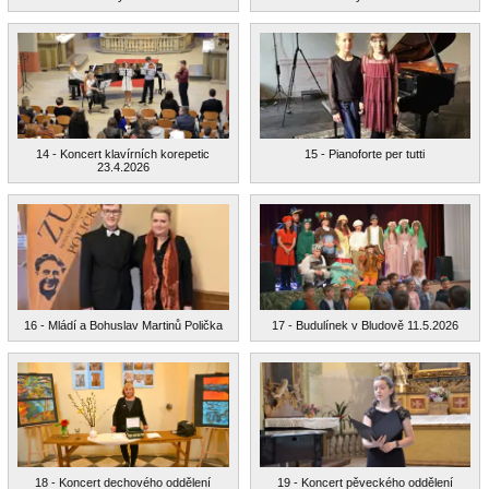
14 - Koncert klavírních korepetic
15 - Pianoforte per tutti
23.4.2026
16 - Mládí a Bohuslav Martinů Polička
17 - Budulínek v Bludově 11.5.2026
18 - Koncert dechového oddělení
19 - Koncert pěveckého oddělení