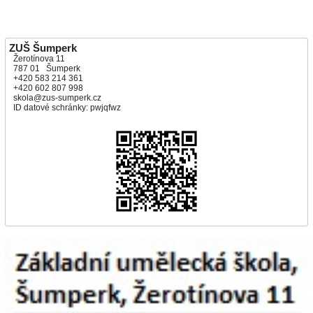
ZUŠ Šumperk
Žerotínova 11
787 01 Šumperk
+420 583 214 361
+420 602 807 998
skola@zus-sumperk.cz
ID datové schránky: pwjqfwz