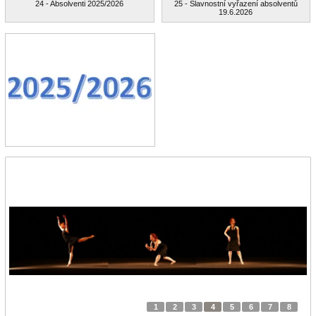
24 - Absolventi 2025/2026
25 - Slavnostní vyřazení absolventů
19.6.2026
1
2
3
4
5
6
7
8