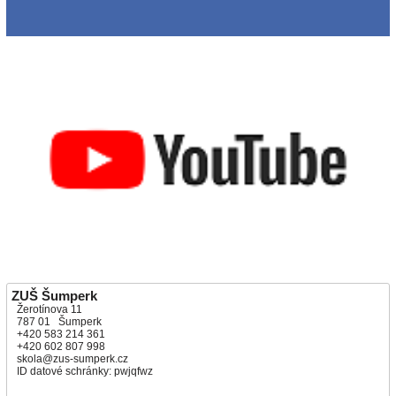
ZUŠ Šumperk
Žerotínova 11
787 01 Šumperk
+420 583 214 361
+420 602 807 998
skola@zus-sumperk.cz
ID datové schránky: pwjqfwz