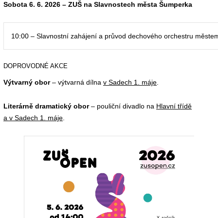
Sobota 6. 6. 2026 – ZUŠ na Slavnostech města Šumperka
10:00 – Slavnostní zahájení a průvod dechového orchestru měste
DOPROVODNÉ AKCE
Výtvarný obor
– výtvarná dílna
v Sadech 1. máje
.
Literárně dramatický obor
– pouliční divadlo na
Hlavní třídě
a v Sadech 1. máje
.