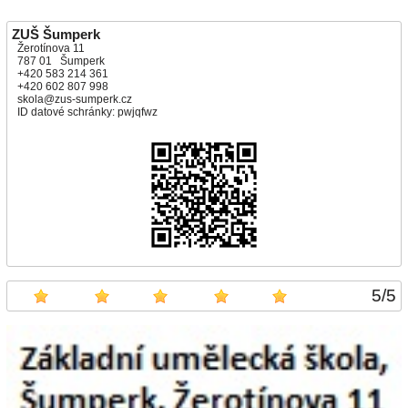
ZUŠ Šumperk
Žerotínova 11
787 01 Šumperk
+420 583 214 361
+420 602 807 998
skola@zus-sumperk.cz
ID datové schránky: pwjqfwz
5
/
5