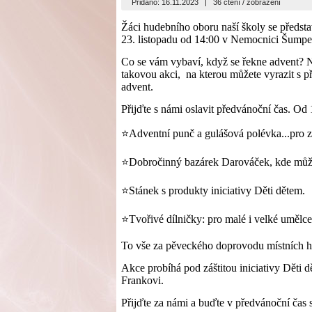
Přidáno: 16.11.2023
|
36 čtení / zobrazení
Žáci hudebního oboru naší školy se představ
23. listopadu od 14:00 v Nemocnici Šumpe
Co se vám vybaví, když se řekne advent? N
takovou akci, na kterou můžete vyrazit s př
advent.
Přijďte s námi oslavit předvánoční čas. Od
⭐
Adventní punč a gulášová polévka...pro za
⭐
Dobro
č
inn
ý
baz
á
rek Darov
áč
ek, kde m
ů
⭐
St
á
nek s produkty iniciativy D
ě
ti d
ě
tem.
⭐
Tvořivé dílničky: pro malé i velké umělc
To vše za pěveckého doprovodu místních h
Akce probíhá pod záštitou iniciativy Děti 
Frankovi.
Přijďte za námi a buďte v předvánoční čas 