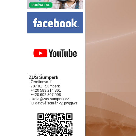
ZUŠ Šumperk
Žerotínova 11
787 01 Šumperk
+420 583 214 361
+420 602 807 998
skola@zus-sumperk.cz
ID datové schránky: pwjqfwz