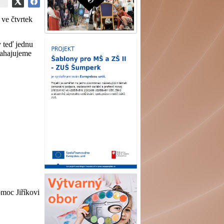
 ve čtvrtek
 teď jednu
zahajujeme
omoc Jiříkovi