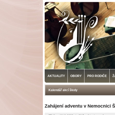
AKTUALITY
OBORY
PRO RODIČE
Ž
Kalendář akcí školy
Zahájení adventu v Nemocnici 