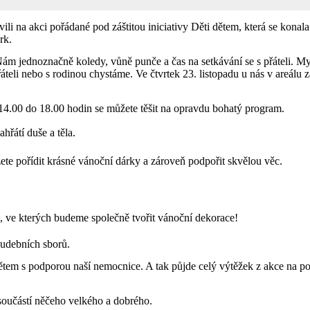
ili na akci pořádané pod záštitou iniciativy Děti dětem, která se konala
rk.
ám jednoznačně koledy, vůně punče a čas na setkávání se s přáteli.
My
áteli nebo s rodinou chystáme. Ve čtvrtek 23. listopadu u nás v areálu 
 14.00 do 18.00 hodin se můžete těšit na opravdu bohatý program.
hřátí duše a těla.
ž
ete po
ří
dit krásné vánoční dárky a zároveň podpořit skvělou věc.
e, ve kterých budeme společně tvořit vánoční dekorace!
udebních sborů.
dětem s podporou naší nemocnice. A tak půjde celý výtěžek z akce na p
součástí něčeho velkého a dobrého.