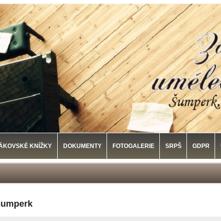
ÁKOVSKÉ KNÍŽKY
DOKUMENTY
FOTOGALERIE
SRPŠ
GDPR
Šumperk