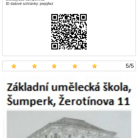
ID datové schránky: pwjqfwz
5
/
5