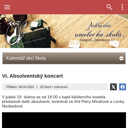
Kalendář akcí školy
VI. Absolventský koncert
Přidáno: 09.04.2024
|
26 čtení / zobrazení
V pátek 19. dubna se od 18:00 v kapli klášterního kostela
představili další absolventi, tentokrát ze tříd Petry Minářové a Lenky
Nezbedové.