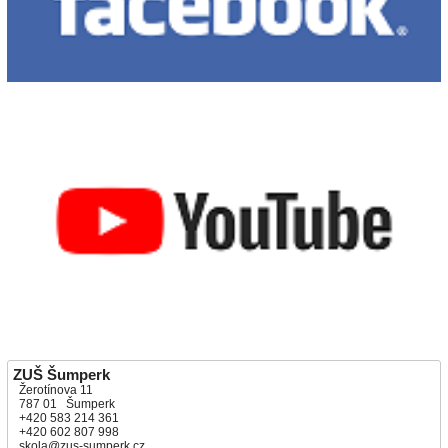
ZUŠ Šumperk
Žerotínova 11
787 01 Šumperk
+420 583 214 361
+420 602 807 998
skola@zus-sumperk.cz