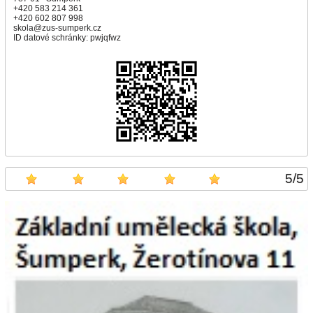
+420 583 214 361
+420 602 807 998
skola@zus-sumperk.cz
ID datové schránky: pwjqfwz
5
/
5