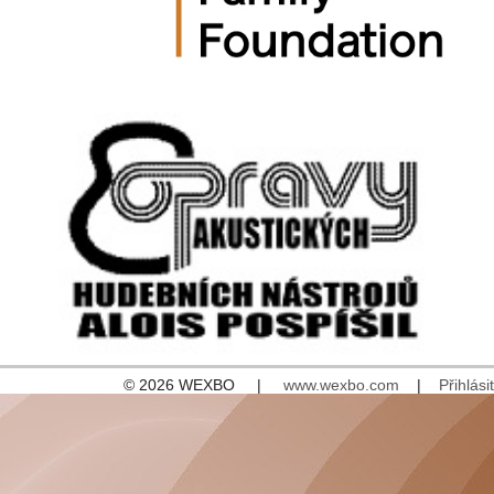
© 2026 WEXBO |
www.wexbo.com
|
Přihlásit