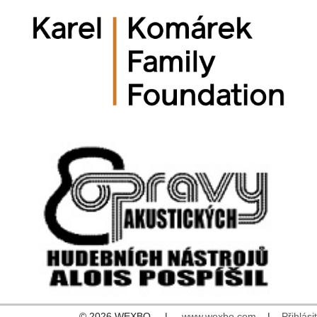
© 2026 WEXBO |
www.wexbo.com
|
Přihlásit