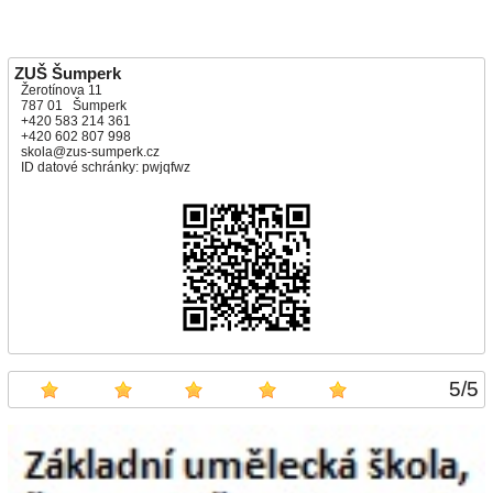
ZUŠ Šumperk
Žerotínova 11
787 01 Šumperk
+420 583 214 361
+420 602 807 998
skola@zus-sumperk.cz
ID datové schránky: pwjqfwz
5
/
5