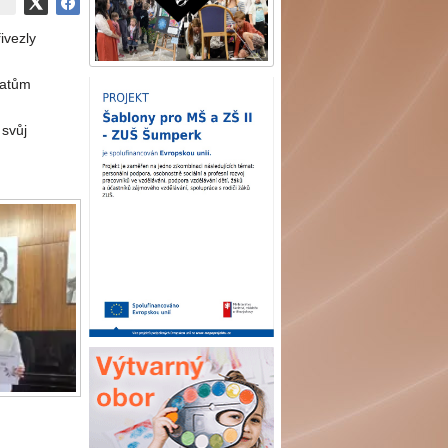
ivezly
čatům
 svůj