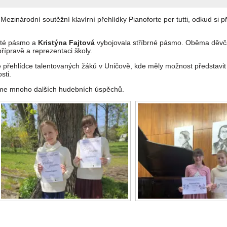
ezinárodní soutěžní klavírní přehlídky Pianoforte per tutti, odkud si př
laté pásmo a
Kristýna Fajtová
vybojovala stříbrné pásmo. Oběma děv
ípravě a reprezentaci školy.
 přehlídce talentovaných žáků v Uničově, kde měly možnost představit
sti.
eme mnoho dalších hudebních úspěchů.