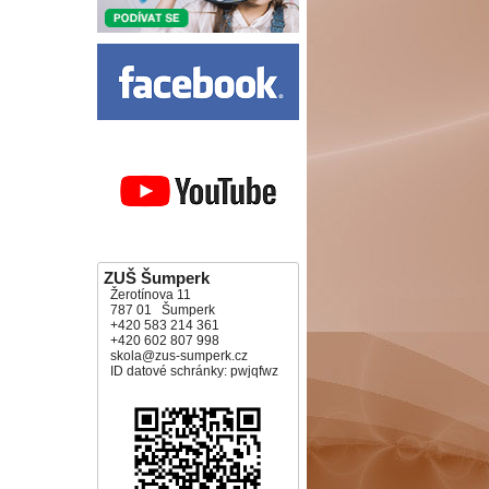
ZUŠ Šumperk
Žerotínova 11
787 01 Šumperk
+420 583 214 361
+420 602 807 998
skola@zus-sumperk.cz
ID datové schránky: pwjqfwz