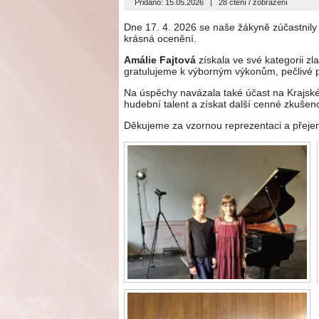
Přidáno: 15.05.2026
|
28 čtení / zobrazení
Dne 17. 4. 2026 se naše žákyně zúčastnily M
krásná ocenění.
Amálie Fajtová
získala ve své kategorii z
gratulujeme k výborným výkonům, pečlivé př
Na úspěchy navázala také účast na Krajské
hudební talent a získat další cenné zkušeno
Děkujeme za vzornou reprezentaci a přej