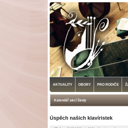
AKTUALITY
OBORY
PRO RODIČE
Ž
Kalendář akcí školy
Úspěch našich klavíristek