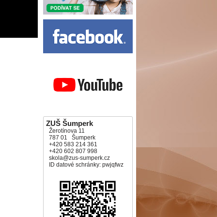
ZUŠ Šumperk
Žerotínova 11
787 01 Šumperk
+420 583 214 361
+420 602 807 998
skola@zus-sumperk.cz
ID datové schránky: pwjqfwz