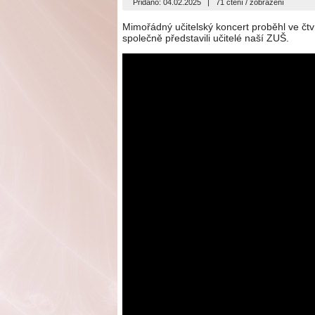
Přidáno: 04.02.2025
|
71 čtení / zobrazení
Mimořádný učitelský koncert proběhl ve čt
společně představili učitelé naší ZUŠ.