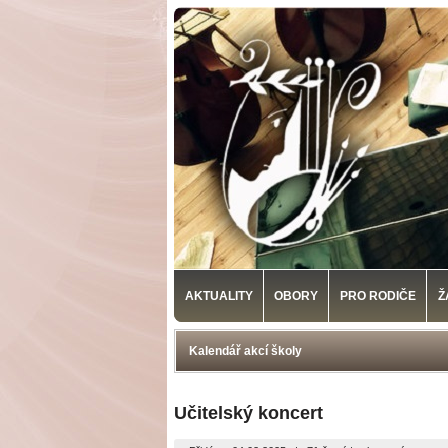
AKTUALITY
OBORY
PRO RODIČE
Ž
Kalendář akcí školy
Učitelský koncert