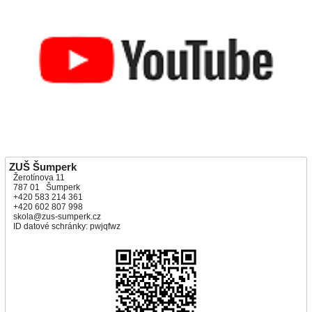
ZUŠ Šumperk
Žerotínova 11
787 01 Šumperk
+420 583 214 361
+420 602 807 998
skola@zus-sumperk.cz
ID datové schránky: pwjqfwz