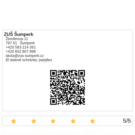
ZUŠ Šumperk
Žerotínova 11
787 01 Šumperk
+420 583 214 361
+420 602 807 998
skola@zus-sumperk.cz
ID datové schránky: pwjqfwz
5
/
5