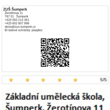
ZUŠ Šumperk
Žerotínova 11
787 01 Šumperk
+420 583 214 361
+420 602 807 998
skola@zus-sumperk.cz
ID datové schránky: pwjqfwz
5
/
5