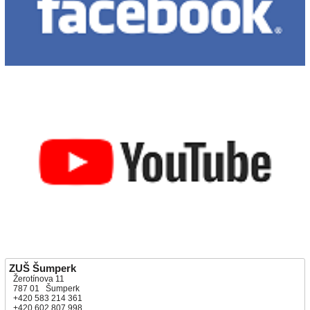
ZUŠ Šumperk
Žerotínova 11
787 01 Šumperk
+420 583 214 361
+420 602 807 998