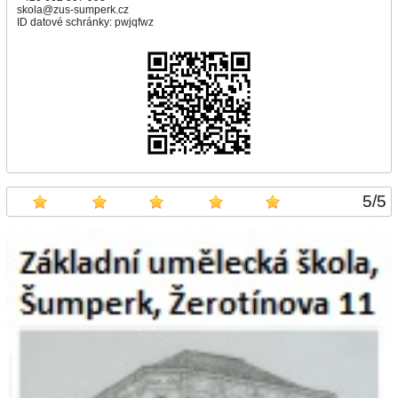
skola@zus-sumperk.cz
ID datové schránky: pwjqfwz
5
/
5