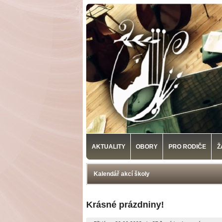
AKTUALITY
OBORY
PRO RODIČE
Ž
Kalendář akcí školy
Krásné prázdniny!