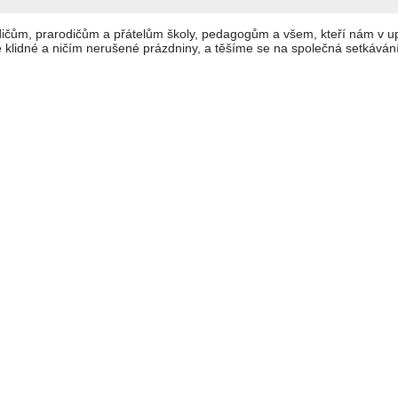
ičům, prarodičům a přátelům školy, pedagogům a všem, kteří nám v u
e klidné a ničím nerušené prázdniny, a těšíme se na společná setkává