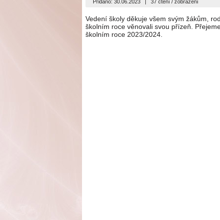
Přidáno: 30.06.2023
|
37 čtení / zobrazení
Vedení školy děkuje všem svým žákům, rod
školním roce věnovali svou přízeň. Přejem
školním roce 2023/2024.