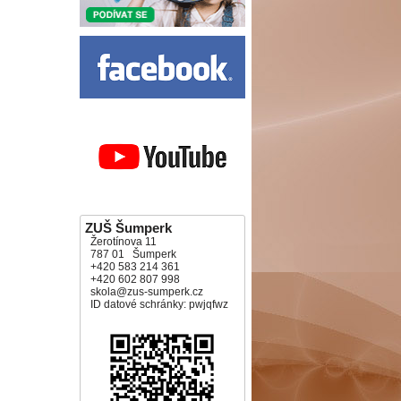
ZUŠ Šumperk
Žerotínova 11
787 01 Šumperk
+420 583 214 361
+420 602 807 998
skola@zus-sumperk.cz
ID datové schránky: pwjqfwz