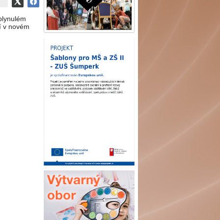
plynulém
ní v novém