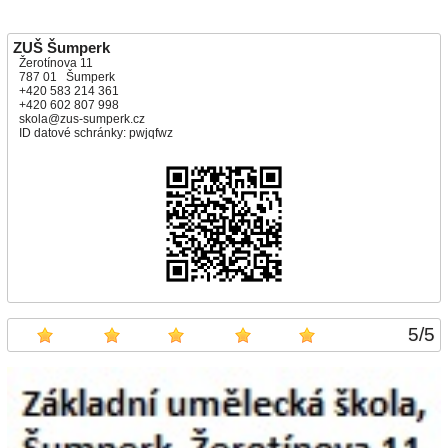
ZUŠ Šumperk
Žerotínova 11
787 01 Šumperk
+420 583 214 361
+420 602 807 998
skola@zus-sumperk.cz
ID datové schránky: pwjqfwz
5
/
5