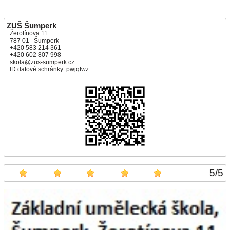
ZUŠ Šumperk
Žerotínova 11
787 01 Šumperk
+420 583 214 361
+420 602 807 998
skola@zus-sumperk.cz
ID datové schránky: pwjqfwz
5
/
5