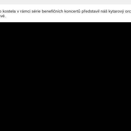
ho kostela v rámci série benefičních koncertů představil náš kytarový or
ové.