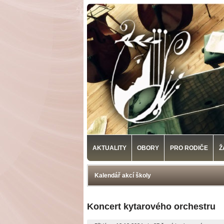
AKTUALITY
OBORY
PRO RODIČE
Ž
Kalendář akcí školy
Koncert kytarového orchestru