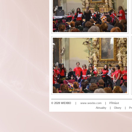
© 2026 WEXBO |
www.wexbo.com
|
Přihlásit
Aktuality
|
Obory
|
Pr