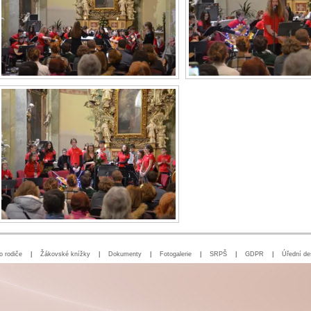
o rodiče
|
Žákovské knížky
|
Dokumenty
|
Fotogalerie
|
SRPŠ
|
GDPR
|
Úřední de