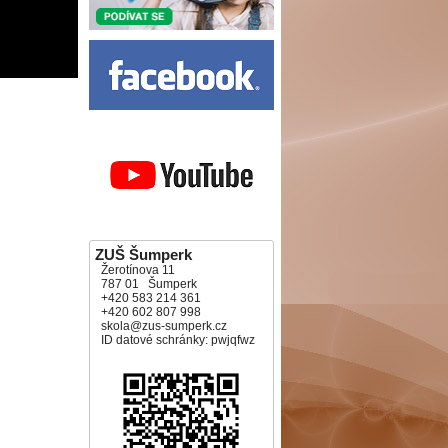
ZUŠ Šumperk
Žerotínova 11
787 01 Šumperk
+420 583 214 361
+420 602 807 998
skola@zus-sumperk.cz
ID datové schránky: pwjqfwz