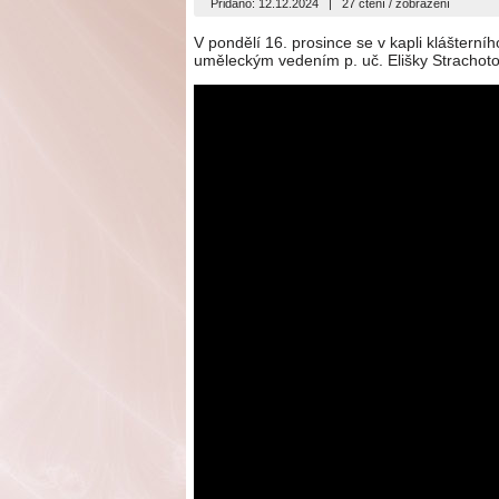
Přidáno: 12.12.2024
|
27 čtení / zobrazení
V pondělí 16. prosince se v kapli klášterní
uměleckým vedením p. uč. Elišky Strachot