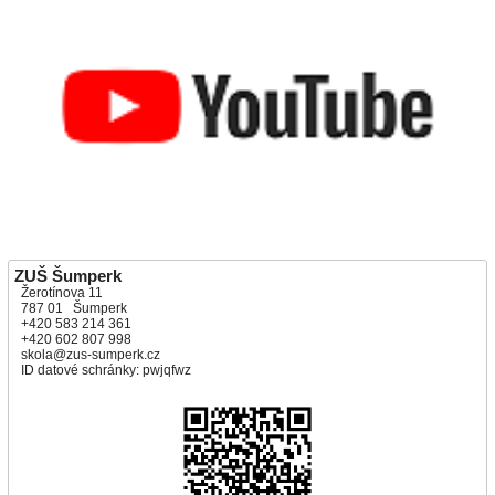
ZUŠ Šumperk
Žerotínova 11
787 01 Šumperk
+420 583 214 361
+420 602 807 998
skola@zus-sumperk.cz
ID datové schránky: pwjqfwz