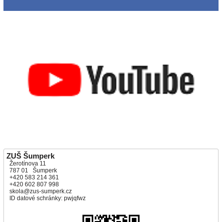
ZUŠ Šumperk
Žerotínova 11
787 01 Šumperk
+420 583 214 361
+420 602 807 998
skola@zus-sumperk.cz
ID datové schránky: pwjqfwz