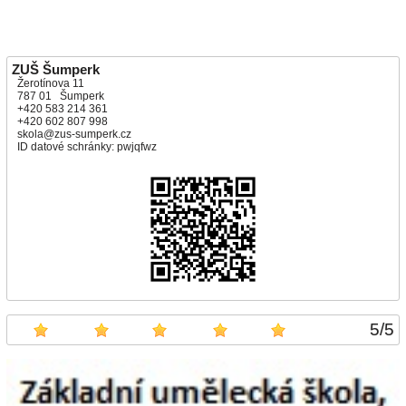
ZUŠ Šumperk
Žerotínova 11
787 01 Šumperk
+420 583 214 361
+420 602 807 998
skola@zus-sumperk.cz
ID datové schránky: pwjqfwz
5
/
5