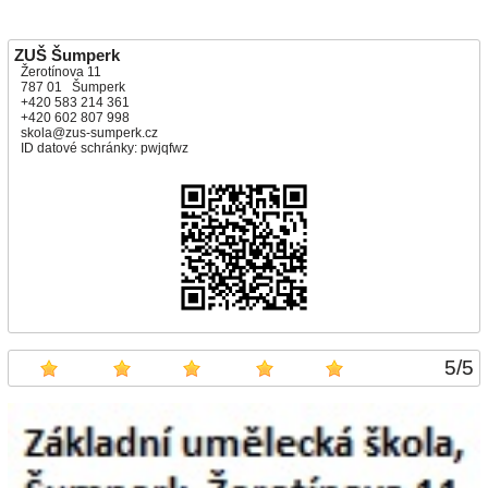
ZUŠ Šumperk
Žerotínova 11
787 01 Šumperk
+420 583 214 361
+420 602 807 998
skola@zus-sumperk.cz
ID datové schránky: pwjqfwz
5
/
5