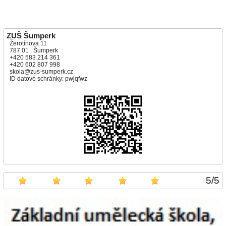
ZUŠ Šumperk
Žerotínova 11
787 01 Šumperk
+420 583 214 361
+420 602 807 998
skola@zus-sumperk.cz
ID datové schránky: pwjqfwz
5
/
5