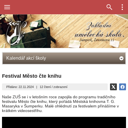
Kalendář akcí školy
Festival Město čte knihu
Přidáno: 22.11.2024
|
12 čtení / zobrazení
Naše ZUŠ se i v letošním roce zapojila do programu tradičního
festivalu Město čte knihu, který pořádá Městská knihovna T. G.
Masaryka v Šumperku. Malé ohlédnutí za festivalem přinášíme v
krátkém videosestřihu.