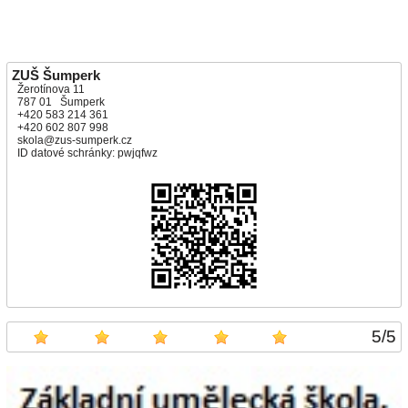
ZUŠ Šumperk
Žerotínova 11
787 01 Šumperk
+420 583 214 361
+420 602 807 998
skola@zus-sumperk.cz
ID datové schránky: pwjqfwz
5
/
5