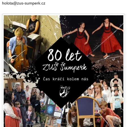
holota@zus-sumperk.cz