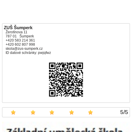
ZUŠ Šumperk
Žerotínova 11
787 01 Šumperk
+420 583 214 361
+420 602 807 998
skola@zus-sumperk.cz
ID datové schránky: pwjqfwz
5
/
5