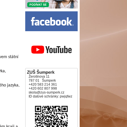
em státní
ka,
ZUŠ Šumperk
Žerotínova 11
787 01 Šumperk
+420 583 214 361
ho jazyka,
+420 602 807 998
skola@zus-sumperk.cz
ID datové schránky: pwjqfwz
m kraji a