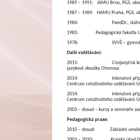
1989 – 1991: JAMU Brno, PGS, obor T
1987 – 1989: HAMU Praha, PGS, obo
1984: PaedDr., státní rigor
1983: Pedagogická fakulta UP 
1978: SVVŠ – gymnázium v
Další vzdělávání
:
2015: Cizojazyčná komunikace p
jazykové zkoušky Olomouc
2014: Intenzivní přípravný kur
Centrum celoživotního vzdělávání U
2014: Intenzivní přípravný kur
Centrum celoživotního vzdělávání U
2003 – dosud – kurzy a semináře zam
Pedagogická praxe:
2010 – dosud: Základní umělecká 
2003 – 2010: Krajský úřad Olomo