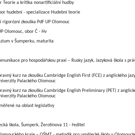
eorie a kritika nonartificiální hudby
r hudební - specializace Hudební teorie
ózní zkouška PdF UP Olomouc
Olomouc, obor Č - Hv
 Šumperku, maturita
ro hospodářskou praxi – Rusky jazyk, Jazyková škola s práv
z na zkoušku Cambridge English First (FCE) z anglického jazy
niverzity Palackého Olomouc
z na zkoušku Cambridge English Preliminary (PET) z anglické
niverzity Palackého Olomouc
ěřené na oblast legislativy
škola, Šumperk, Žerotínova 11 - ředitel
uckého kraje – OŠMT - metodik pro umělecké školy v Olomoucké