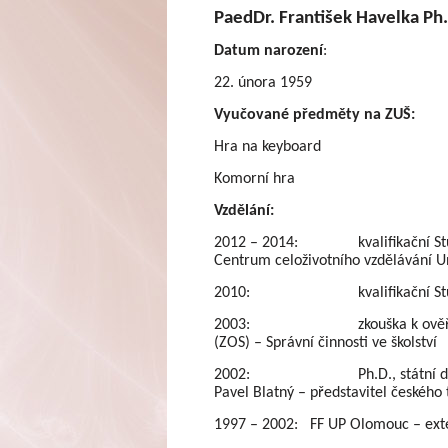
PaedDr. František Havelka Ph
Datum narození
:
22. února 1959
Vyučované předměty na ZUŠ:
Hra na keyboard
Komorní hra
Vzdělání:
2012 – 2014: kvalifikační Studiu
Centrum celoživotního vzdělávání U
2010: kvalifikační Studium p
2003: zkouška k ověření zvl
(ZOS) – Správní činnosti ve školství
2002: Ph.D., státní doktorsk
Pavel Blatný – představitel českého
1997 – 2002: FF UP Olomouc – exte