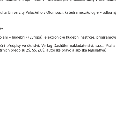
 Univerzity Palackého v Olomouci, katedra muzikologie – odborný 
c
t:
– hudebník (Evropa), elektronické hudební nástroje, programov
ní předpisy ve školství. Verlag Dashöfer nakladatelství, s.r.o., Praha
řních předpisů ZŠ, SŠ, ZUŠ, autorské právo a školská legislativa).