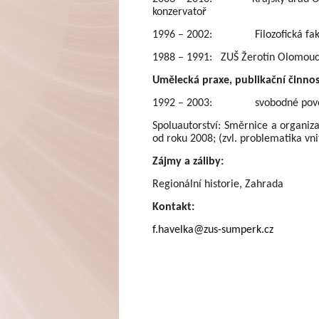
konzervatoř
1996 – 2002: Filozofická fakulta
1988 – 1991: ZUŠ Žerotín Olomou
Umělecká praxe, publikační činnos
1992 – 2003: svobodné povolání 
Spoluautorství: Směrnice a organizač
od roku 2008; (zvl. problematika vnit
Zájmy a záliby:
Regionální historie,
Zahrada
Kontakt:
f.havelka@zus-sumperk.cz