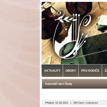
AKTUALITY
OBORY
PRO RODIČE
Ž
Kalendář akcí školy
Přidáno: 01.09.2021
|
385 čtení / zobrazení