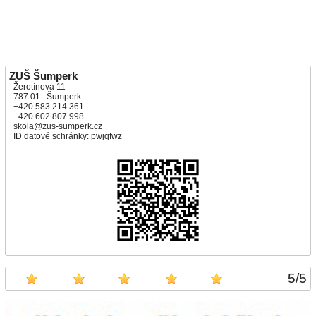
ZUŠ Šumperk
Žerotínova 11
787 01 Šumperk
+420 583 214 361
+420 602 807 998
skola@zus-sumperk.cz
ID datové schránky: pwjqfwz
5
/
5