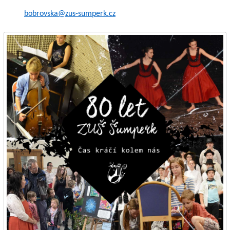
bobrovska@zus-sumperk.cz